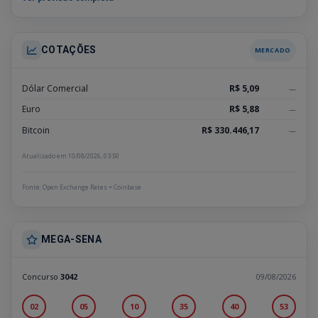
COTAÇÕES
MERCADO
Dólar Comercial
R$ 5,09
—
Euro
R$ 5,88
—
Bitcoin
R$ 330.446,17
—
Atualizado em 10/08/2026, 03:50
Fonte: Open Exchange Rates + Coinbase
MEGA-SENA
Concurso
3042
09/08/2026
02
05
10
35
40
53