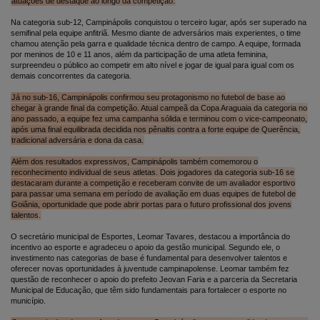
atuações de destaque ao longo da competição.
Na categoria sub-12, Campinápolis conquistou o terceiro lugar, após ser superado na
semifinal pela equipe anfitriã. Mesmo diante de adversários mais experientes, o time
chamou atenção pela garra e qualidade técnica dentro de campo. A equipe, formada
por meninos de 10 e 11 anos, além da participação de uma atleta feminina,
surpreendeu o público ao competir em alto nível e jogar de igual para igual com os
demais concorrentes da categoria.
Já no sub-16, Campinápolis confirmou seu protagonismo no futebol de base ao
chegar à grande final da competição. Atual campeã da Copa Araguaia da categoria no
ano passado, a equipe fez uma campanha sólida e terminou com o vice-campeonato,
após uma final equilibrada decidida nos pênaltis contra a forte equipe de Querência,
tradicional adversária e dona da casa.
Além dos resultados expressivos, Campinápolis também comemorou o
reconhecimento individual de seus atletas. Dois jogadores da categoria sub-16 se
destacaram durante a competição e receberam convite de um avaliador esportivo
para passar uma semana em período de avaliação em duas equipes de futebol de
Goiânia, oportunidade que pode abrir portas para o futuro profissional dos jovens
talentos.
O secretário municipal de Esportes, Leomar Tavares, destacou a importância do
incentivo ao esporte e agradeceu o apoio da gestão municipal. Segundo ele, o
investimento nas categorias de base é fundamental para desenvolver talentos e
oferecer novas oportunidades à juventude campinapolense. Leomar também fez
questão de reconhecer o apoio do prefeito Jeovan Faria e a parceria da Secretaria
Municipal de Educação, que têm sido fundamentais para fortalecer o esporte no
município.