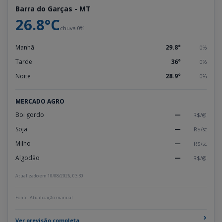
Barra do Garças - MT
26.8°C
chuva 0%
Manhã
29.8°
0%
Tarde
36°
0%
Noite
28.9°
0%
MERCADO AGRO
Boi gordo
—
R$/@
Soja
—
R$/sc
Milho
—
R$/sc
Algodão
—
R$/@
Atualizado em 10/08/2026, 03:30
Fonte: Atualização manual
›
Ver previsão completa