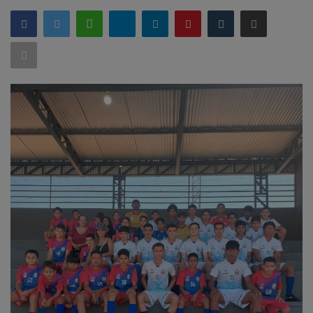
GERAL
SAÚDE
CIDADE
MEIO AMBIENTE
COMO ANUNCIAR
EDUCAÇÃO
RÁDIO AO VIVO
QUEM SOMOS
CONTATO
MIX AGORA TV
CONECTE-SE