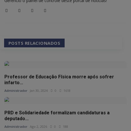
Gerencio o painel de controle deste portal de notícias!
POSTS RELACIONADOS
Professor de Educação Física morre após sofrer
infarto...
Administrador
Jan 30, 2024
0
1618
PRD e Solidariedade formalizam candidaturas a
deputado...
Administrador
Ago 2, 2026
0
188