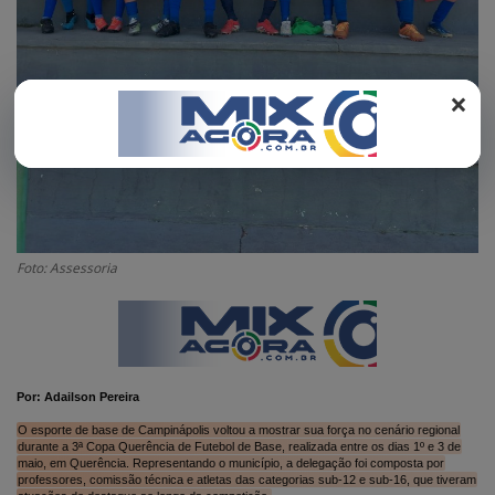
REGISTO
×
Foto: Assessoria
Por: Adailson Pereira
O esporte de base de Campinápolis voltou a mostrar sua força no cenário regional
durante a 3ª Copa Querência de Futebol de Base, realizada entre os dias 1º e 3 de
maio, em Querência. Representando o município, a delegação foi composta por
professores, comissão técnica e atletas das categorias sub-12 e sub-16, que tiveram