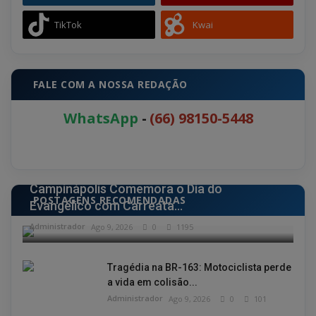
TikTok
Kwai
FALE COM A NOSSA REDAÇÃO
WhatsApp
-
(66) 98150-5448
CIDADE
Campinápolis Comemora o Dia do
POSTAGENS RECOMENDADAS
Evangélico com Carreata...
Administrador
Ago 9, 2026
0
1195
Tragédia na BR-163: Motociclista perde
a vida em colisão...
Administrador
Ago 9, 2026
0
101