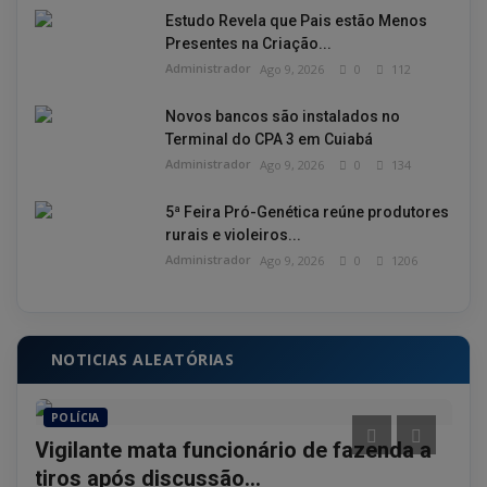
Estudo Revela que Pais estão Menos
Presentes na Criação...
Administrador
Ago 9, 2026
0
112
Novos bancos são instalados no
Terminal do CPA 3 em Cuiabá
Administrador
Ago 9, 2026
0
134
5ª Feira Pró-Genética reúne produtores
rurais e violeiros...
Administrador
Ago 9, 2026
0
1206
NOTICIAS ALEATÓRIAS
POLÍCIA
PO
Vigilante mata funcionário de fazenda a
Mul
tiros após discussão...
cam