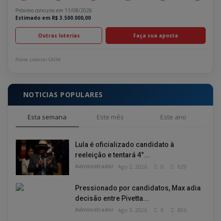
Próximo concurso em 11/08/2026
Estimado em R$ 3.500.000,00
Outras loterias
Faça sua aposta
Fonte: Loterias CAIXA
NOTICIAS POPULARES
Esta semana
Este mês
Este ano
Lula é oficializado candidato à
reeleição e tentará 4°...
Administrador
Ago 2, 2026
0
829
Pressionado por candidatos, Max adia
decisão entre Pivetta...
Administrador
Ago 3, 2026
0
806