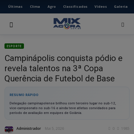
Últimas
Clima
Agro
Classificados
Vídeos
Galeria
HOME
ÚLTIMAS
CLIMA
ESPORTE
AGRO
Campinápolis conquista pódio e
CLASSIFICADOS
revela talentos na 3ª Copa
VÍDEOS
Querência de Futebol de Base
GALERIA
ESPORTE
RESUMO RÁPIDO
Delegação campinapolense brilhou com terceiro lugar no sub-12,
POLÍCIA
vice-campeonato no sub-16 e ainda teve atletas convidados para
período de avaliação em equipes de Goiânia.
POLÍTICA
MUSICA
Administrador
Mai 5, 2026
0
1985