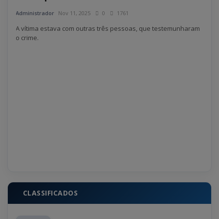
Administrador
Nov 11, 2025
0
1761
Admin
A vítima estava com outras três pessoas, que testemunharam
O aci
o crime.
entra
e
CLASSIFICADOS