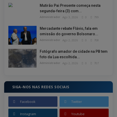
Mutirão Pai Presente começa nesta
segunda-feira (3) com...
Administrador
Ago 3, 2026
0
799
Mercadante rebate Flávio, fala em
omissão do governo Bolsonaro...
Administrador
Ago 2, 2026
0
708
Fotógrafo amador de cidade na PB tem
foto da Lua escolhida...
Administrador
Ago 2, 2026
0
707
SIGA-NOS NAS REDES SOCIAIS
Facebook
Twitter
Instagram
Youtube