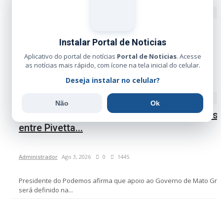
Flávio Bolsonaro anuncia deputado Alfredo
Gaspar como vice...
Instalar Portal de Noticias
Aplicativo do portal de notícias
Portal de Noticias
. Acesse
as notícias mais rápido, com ícone na tela inicial do celular.
Administrador
Ago 5, 2026
0
1186
Deseja instalar no celular?
Não
Ok
Pressionado por candidatos, Max adia decis
entre Pivetta...
Administrador
Ago 3, 2026
0
1445
Presidente do Podemos afirma que apoio ao Governo de Mato Gr
será definido na...