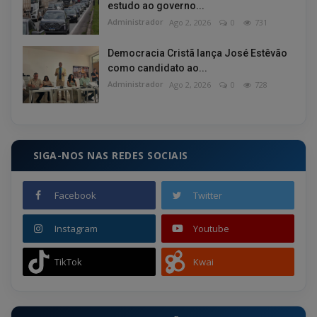
estudo ao governo...
Administrador
Ago 2, 2026
0
731
Democracia Cristã lança José Estêvão
como candidato ao...
Administrador
Ago 2, 2026
0
728
SIGA-NOS NAS REDES SOCIAIS
Facebook
Twitter
Instagram
Youtube
TikTok
Kwai