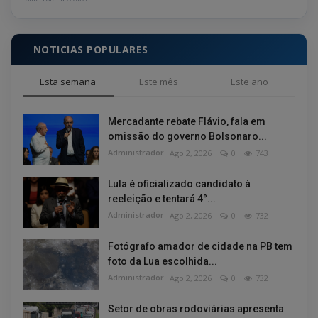
NOTICIAS POPULARES
Esta semana
Este mês
Este ano
Mercadante rebate Flávio, fala em
omissão do governo Bolsonaro...
Administrador
Ago 2, 2026
0
743
Lula é oficializado candidato à
reeleição e tentará 4°...
Administrador
Ago 2, 2026
0
732
Fotógrafo amador de cidade na PB tem
foto da Lua escolhida...
Administrador
Ago 2, 2026
0
732
Setor de obras rodoviárias apresenta