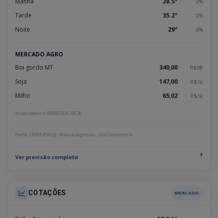
REGISTO
Manhã
28.5°
0%
Tarde
35.2°
0%
Noite
29°
0%
MERCADO AGRO
Boi gordo MT
340,00
R$/@
Soja
147,00
R$/sc
Milho
65,02
R$/sc
Atualizado em 08/08/2026, 08:30
Fonte: CEPEA/ESALQ · NoticiasAgricolas · Scot Consultoria
›
Ver previsão completa
COTAÇÕES
MERCADO