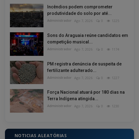
Incêndios podem comprometer
produtividade do solo por até...
Administrador
Ago 7, 2026
0
1225
Sons do Araguaia reúne candidatos em
competição musical...
Administrador
Ago 7, 2026
0
1174
PM registra denúncia de suspeita de
fertilizante adulterado...
Administrador
Ago 7, 2026
0
1227
Força Nacional atuará por 180 dias na
Terra Indígena atingida...
Administrador
Ago 7, 2026
0
1230
NOTICIAS ALEATÓRIAS