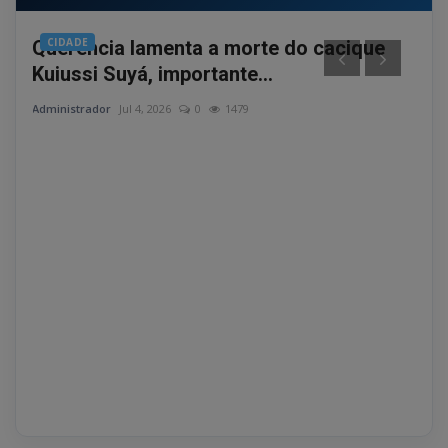
CIDADE
PO
gam
Querência lamenta a morte do cacique
Jov
Kuiussi Suyá, importante...
no 
Administrador
Jul 4, 2026
0
1479
Admin
tos e