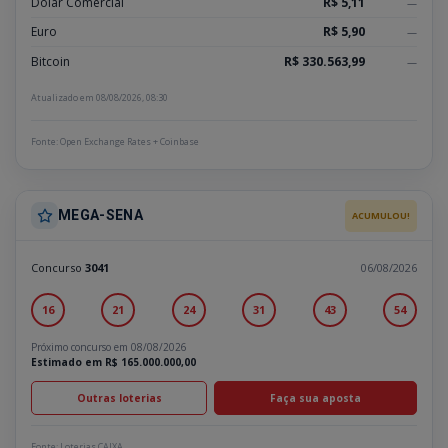
Dólar Comercial
R$ 5,11
—
Euro
R$ 5,90
—
Bitcoin
R$ 330.563,99
—
Atualizado em 08/08/2026, 08:30
Fonte: Open Exchange Rates + Coinbase
MEGA-SENA
ACUMULOU!
Concurso
3041
06/08/2026
16
21
24
31
43
54
Próximo concurso em 08/08/2026
Estimado em R$ 165.000.000,00
Outras loterias
Faça sua aposta
Fonte: Loterias CAIXA