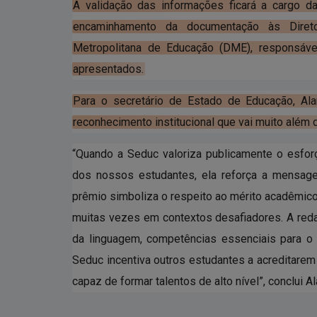
A validação das informações ficará a cargo d
encaminhamento da documentação às Direto
Metropolitana de Educação (DME), responsávei
apresentados.
Para o secretário de Estado de Educação, Al
reconhecimento institucional que vai muito além
“Quando a Seduc valoriza publicamente o esforço
dos nossos estudantes, ela reforça a mensage
prêmio simboliza o respeito ao mérito acadêmico 
muitas vezes em contextos desafiadores. A reda
da linguagem, competências essenciais para o 
Seduc incentiva outros estudantes a acreditarem
capaz de formar talentos de alto nível”, conclui Al