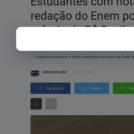
Estudantes com not
redação do Enem po
prêmio de R$ 5 mil
RESUMO RÁPIDO
Iniciativa reconhece o mérito acadêmico do aluno da Rede Est
Administrador
Jan 17, 2026
Facebook
Twitter
Wh