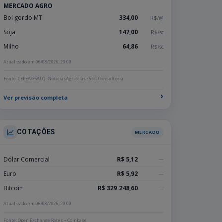
MERCADO AGRO
Boi gordo MT
334,00
R$/@
Soja
147,00
R$/sc
Milho
64,86
R$/sc
Atualizado em 06/08/2026, 20:00
Fonte: CEPEA/ESALQ · NoticiasAgricolas · Scot Consultoria
›
Ver previsão completa
COTAÇÕES
MERCADO
Dólar Comercial
R$ 5,12
—
Euro
R$ 5,92
—
Bitcoin
R$ 329.248,60
—
Atualizado em 06/08/2026, 20:00
Fonte: Open Exchange Rates + Coinbase