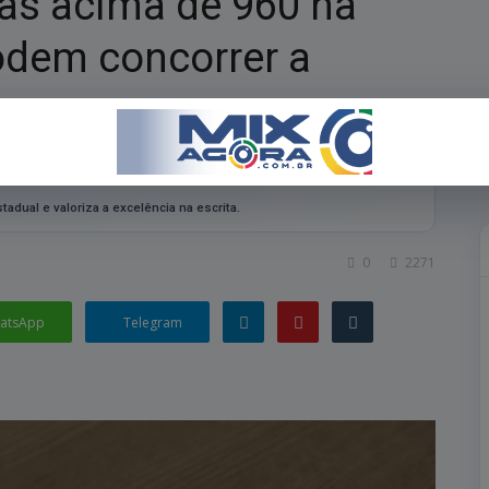
as acima de 960 na
dem concorrer a
adual e valoriza a excelência na escrita.
0
2271
atsApp
Telegram