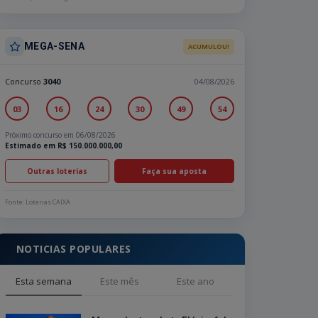
MEGA-SENA
ACUMULOU!
Concurso
3040
04/08/2026
03
16
24
30
49
54
Próximo concurso em 06/08/2026
Estimado em R$ 150.000.000,00
Outras loterias
Faça sua aposta
Fonte: Loterias CAIXA
NOTICIAS POPULARES
Esta semana
Este mês
Este ano