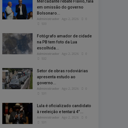
Mercadante rebate Flávio, fala
em omissão do governo
Bolsonaro...
Administrador
Ago 2, 2026
0
533
Fotógrafo amador de cidade
na PB tem foto da Lua
escolhida...
Administrador
Ago 2, 2026
0
532
Setor de obras rodoviárias
apresenta estudo ao
governo...
Administrador
Ago 2, 2026
0
531
Lula é oficializado candidato
à reeleição e tentará 4°...
Administrador
Ago 2, 2026
0
531