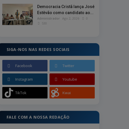
Democracia Cristã lança José
Estêvão como candidato ao...
Administrador
Ago 2, 2026
0
530
SIGA-NOS NAS REDES SOCIAIS
Facebook
Twitter
Instagram
Youtube
TikTok
Kwai
FALE COM A NOSSA REDAÇÃO