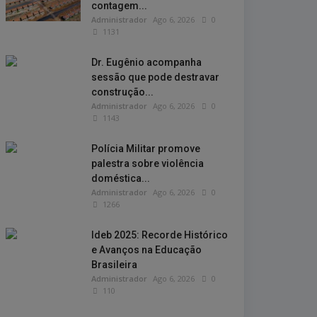
contagem...
Administrador
Ago 6, 2026
0
1131
Dr. Eugênio acompanha
sessão que pode destravar
construção...
Administrador
Ago 6, 2026
0
1143
Polícia Militar promove
palestra sobre violência
doméstica...
Administrador
Ago 6, 2026
0
1266
Ideb 2025: Recorde Histórico
e Avanços na Educação
Brasileira
Administrador
Ago 6, 2026
0
110