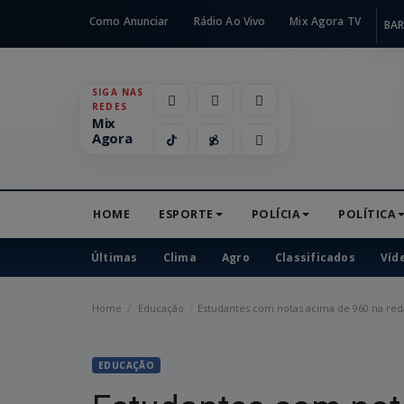
Como Anunciar
Rádio Ao Vivo
Mix Agora TV
BAR
SIGA NAS
REDES
Mix
Agora
HOME
ESPORTE
POLÍCIA
POLÍTICA
Últimas
Clima
Agro
Classificados
Víd
Home
Educação
Estudantes com notas acima de 960 na re
EDUCAÇÃO