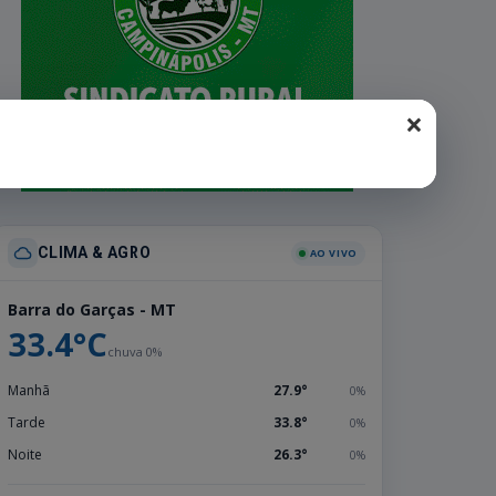
×
CLIMA & AGRO
AO VIVO
Barra do Garças - MT
33.4°C
chuva 0%
Manhã
27.9°
0%
Tarde
33.8°
0%
Noite
26.3°
0%