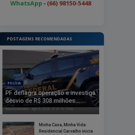
WhatsApp
-
(66) 98150-5448
POSTAGENS RECOMENDADAS
POLÍCIA
PF deflagra operação e investiga
desvio de R$ 308 milhões...
Administrador
Ago 6, 2026
0
1136
Minha Casa, Minha Vida:
Residencial Carvalho inicia