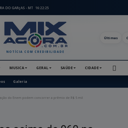
RA DO GARçAS - MT
16:22:26
Últimas
NOTÍCIA COM CREDIBILIDADE
MUSICA
GERAL
SAÚDE
CIDADE
eos
Galeria
dação do Enem podem concorrer a prêmio de R$ 5 mil