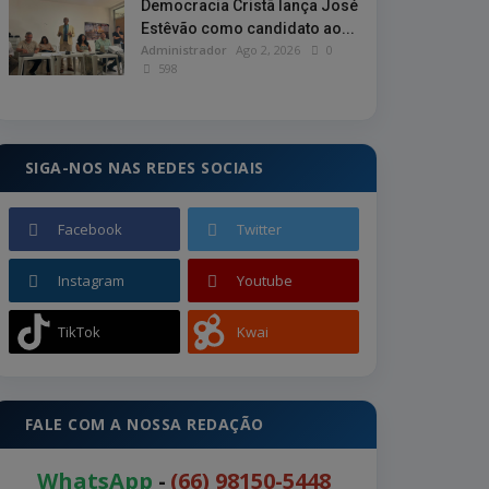
Democracia Cristã lança José
Estêvão como candidato ao...
Administrador
Ago 2, 2026
0
598
SIGA-NOS NAS REDES SOCIAIS
Facebook
Twitter
Instagram
Youtube
TikTok
Kwai
FALE COM A NOSSA REDAÇÃO
WhatsApp
-
(66) 98150-5448