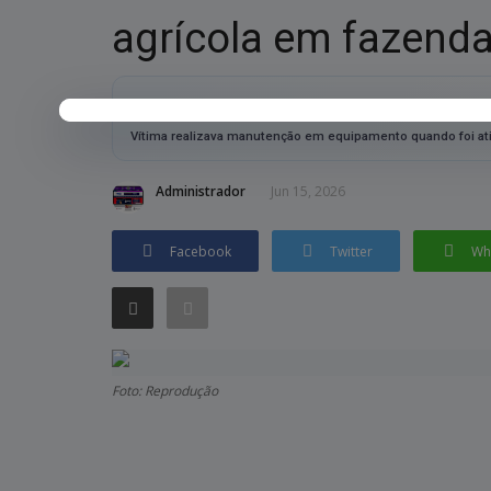
agrícola em fazend
RESUMO RÁPIDO
Vítima realizava manutenção em equipamento quando foi ati
Administrador
Jun 15, 2026
Facebook
Twitter
Wh
Foto: Reprodução