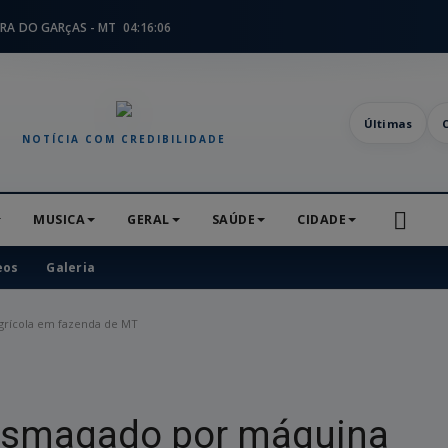
RA DO GARçAS - MT
04:16:07
Últimas
NOTÍCIA COM CREDIBILIDADE
MUSICA
GERAL
SAÚDE
CIDADE
eos
Galeria
rícola em fazenda de MT
 esmagado por máquina