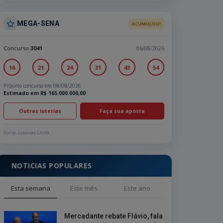
MEGA-SENA
ACUMULOU!
Concurso
3041
06/08/2026
16
21
24
31
43
54
Próximo concurso em 08/08/2026
Estimado em R$ 165.000.000,00
Outras loterias
Faça sua aposta
Fonte: Loterias CAIXA
NOTICIAS POPULARES
Esta semana
Este mês
Este ano
Mercadante rebate Flávio, fala