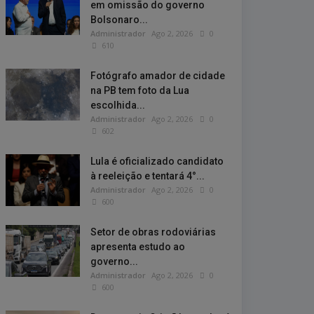
em omissão do governo
Bolsonaro...
Administrador
Ago 2, 2026
0
610
Fotógrafo amador de cidade
na PB tem foto da Lua
escolhida...
Administrador
Ago 2, 2026
0
602
Lula é oficializado candidato
à reeleição e tentará 4°...
Administrador
Ago 2, 2026
0
600
Setor de obras rodoviárias
apresenta estudo ao
governo...
Administrador
Ago 2, 2026
0
600