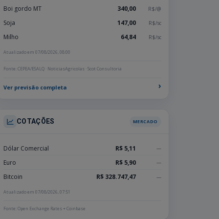
Boi gordo MT
340,00
R$/@
Soja
147,00
R$/sc
Milho
64,84
R$/sc
Atualizado em 07/08/2026, 08:00
Fonte: CEPEA/ESALQ · NoticiasAgricolas · Scot Consultoria
›
Ver previsão completa
COTAÇÕES
MERCADO
Dólar Comercial
R$ 5,11
—
Euro
R$ 5,90
—
Bitcoin
R$ 328.747,47
—
Atualizado em 07/08/2026, 07:51
Fonte: Open Exchange Rates + Coinbase