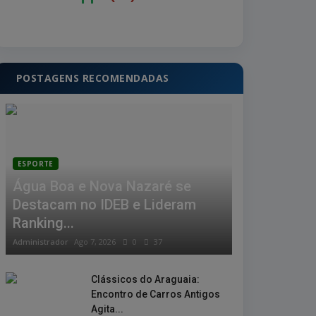
POSTAGENS RECOMENDADAS
ESPORTE
Água Boa e Nova Nazaré se
Destacam no IDEB e Lideram
Ranking...
Administrador
Ago 7, 2026
0
37
Clássicos do Araguaia:
Encontro de Carros Antigos
Agita...