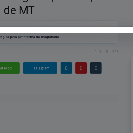
a de MT
ngida pela plataforma do maquinário.
0
1396
atsApp
Telegram