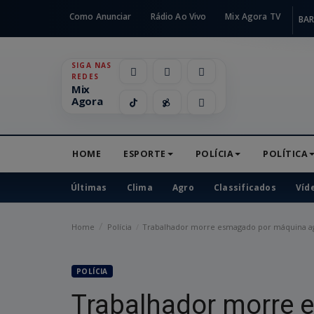
Como Anunciar
Rádio Ao Vivo
Mix Agora TV
BAR
SIGA NAS
REDES
Mix
Agora
HOME
ESPORTE
POLÍCIA
POLÍTICA
Últimas
Clima
Agro
Classificados
Víd
Home
Polícia
Trabalhador morre esmagado por máquina ag
POLÍCIA
Trabalhador morre