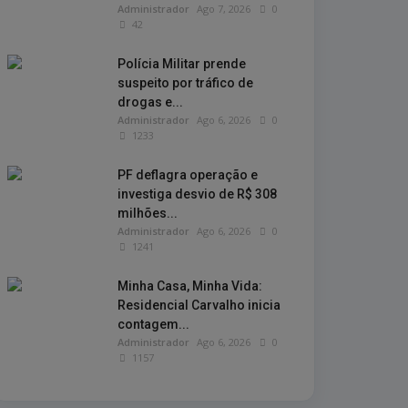
Administrador
Ago 7, 2026
0
42
Polícia Militar prende
suspeito por tráfico de
drogas e...
Administrador
Ago 6, 2026
0
1233
PF deflagra operação e
investiga desvio de R$ 308
milhões...
Administrador
Ago 6, 2026
0
1241
Minha Casa, Minha Vida:
Residencial Carvalho inicia
contagem...
Administrador
Ago 6, 2026
0
1157