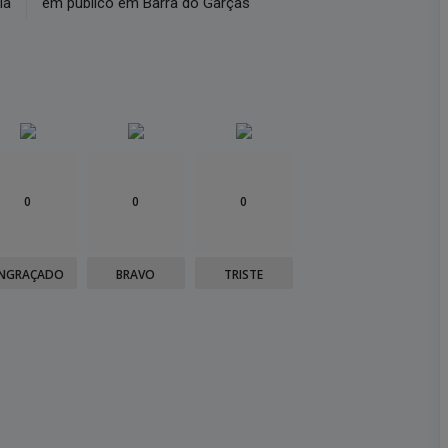
ia
em público em Barra do Garças
0
0
0
NGRAÇADO
BRAVO
TRISTE