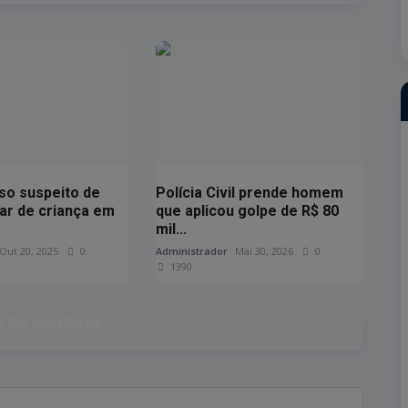
so suspeito de
Polícia Civil prende homem
ar de criança em
que aplicou golpe de R$ 80
mil...
Out 20, 2025
0
Administrador
Mai 30, 2026
0
1390
 DO FACEBOOK