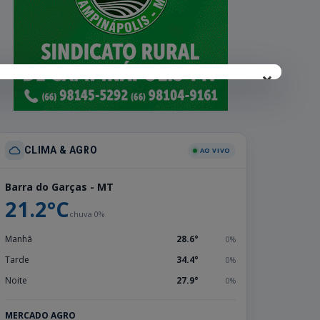
×
CLIMA & AGRO
AO VIVO
Barra do Garças - MT
21.2°C
chuva 0%
Manhã
28.6°
0%
Tarde
34.4°
0%
Noite
27.9°
0%
MERCADO AGRO