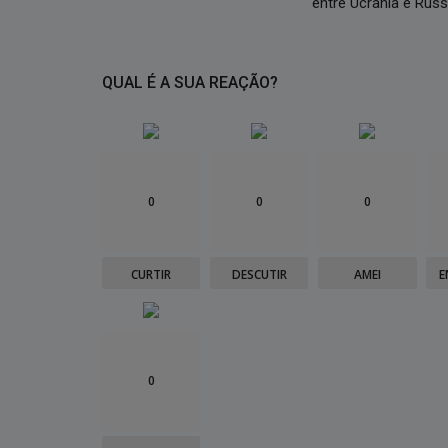
entre Ucrânia e Rúss
QUAL É A SUA REAÇÃO?
0
0
0
CURTIR
DESCUTIR
AMEI
E
0