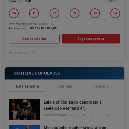
Concurso
3041
06/08/2026
16
21
24
31
43
54
Próximo concurso em 08/08/2026
Estimado em R$ 165.000.000,00
Outras loterias
Faça sua aposta
Fonte: Loterias CAIXA
NOTICIAS POPULARES
Esta semana
Este mês
Este ano
Lula é oficializado candidato à
reeleição e tentará 4°...
Administrador
Ago 2, 2026
0
864
Mercadante rebate Flávio, fala em