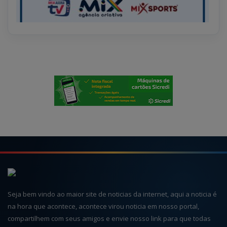
Seja bem vindo ao maior site de noticias da internet, aqui a noticia é
na hora que acontece, acontece virou noticia em nosso portal,
compartilhem com seus amigos e envie nosso link para que todas