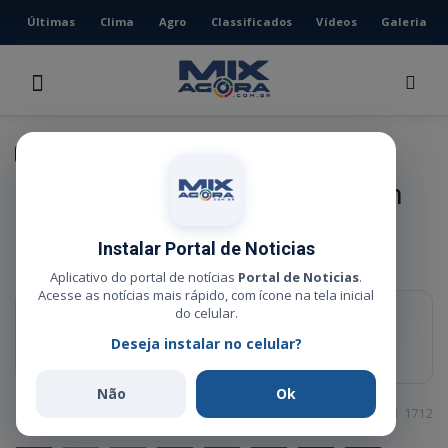
Últimas
Clima
Agro
Classificados
Vídeos
Galeria
HOME
ÚLTIMAS
CLIMA
POLÍCIA
AGRO
Operações Lei Seca prenderam
CLASSIFICADOS
2.998 motoristas embriagados
VÍDEOS
Instalar Portal de Noticias
em Mato Grosso
GALERIA
Aplicativo do portal de notícias
Portal de Noticias
.
Acesse as notícias mais rápido, com ícone na tela inicial
ESPORTE
do celular.
RESUMO RÁPIDO
Deseja instalar no celular?
De janeiro a outubro deste ano foram realizados 47.604 testes de
POLÍCIA
alcoolemia e fiscalizados 43.758 veículos.
POLÍTICA
Não
Ok
Administrador
Nov 10, 2025
0
1712
MUSICA