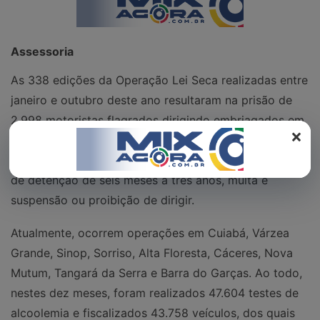
REGISTO
Assessoria
As 338 edições da Operação Lei Seca realizadas entre
janeiro e outubro deste ano resultaram na prisão de
2.998 motoristas flagrados dirigindo embriagados em
×
Mato Grosso. Eles foram autuados pelo artigo 306 do
Código de Trânsito Brasileiro (CTB), que prevê pena
de detenção de seis meses a três anos, multa e
suspensão ou proibição de dirigir.
Atualmente, ocorrem operações em Cuiabá, Várzea
Grande, Sinop, Sorriso, Alta Floresta, Cáceres, Nova
Mutum, Tangará da Serra e Barra do Garças. Ao todo,
nestes dez meses, foram realizados 47.604 testes de
alcoolemia e fiscalizados 43.758 veículos, dos quais