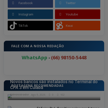
Facebook
Twitter
Instagram
Youtube
TikTok
Kwai
FALE COM A NOSSA REDAÇÃO
WhatsApp
-
(66) 98150-5448
ESPORTE
Novos bancos são instalados no Terminal do
POSTAGENS RECOMENDADAS
CPA 3 em Cuiabá
Administrador
Ago 9, 2026
0
102