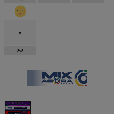
0
UAU