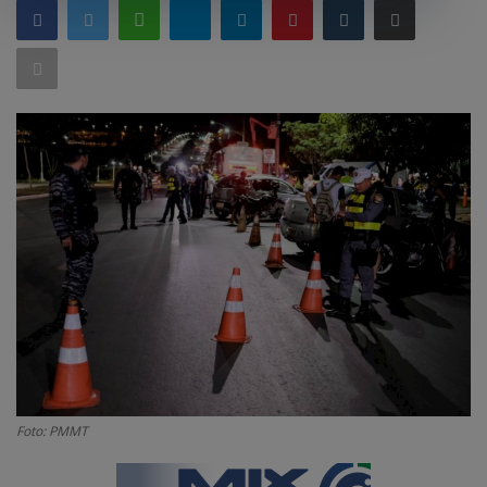
GERAL
SAÚDE
CIDADE
MEIO AMBIENTE
COMO ANUNCIAR
EDUCAÇÃO
RÁDIO AO VIVO
QUEM SOMOS
CONTATO
MIX AGORA TV
Foto: PMMT
CONECTE-SE