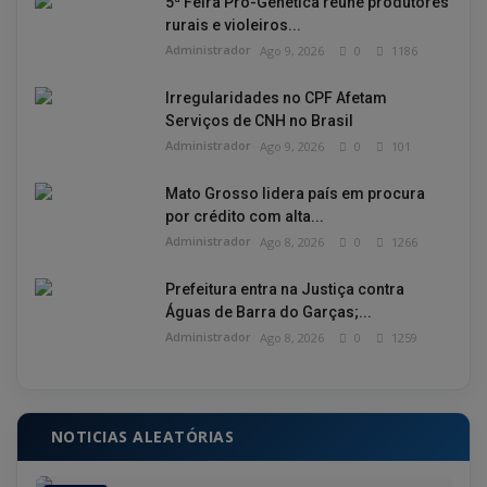
5ª Feira Pró-Genética reúne produtores
rurais e violeiros...
Administrador
Ago 9, 2026
0
1186
Irregularidades no CPF Afetam
Serviços de CNH no Brasil
Administrador
Ago 9, 2026
0
101
Mato Grosso lidera país em procura
por crédito com alta...
Administrador
Ago 8, 2026
0
1266
Prefeitura entra na Justiça contra
Águas de Barra do Garças;...
Administrador
Ago 8, 2026
0
1259
NOTICIAS ALEATÓRIAS