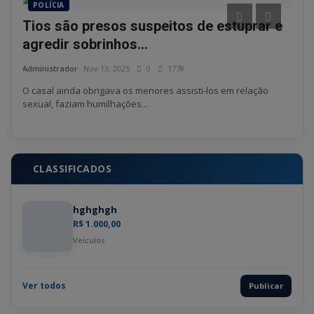
POLÍCIA
PO
Tios são presos suspeitos de estuprar e
Pol
agredir sobrinhos...
mor
Administrador
Nov 13, 2025
0
1778
Admin
O casal ainda obrigava os menores assisti-los em relação
Ele 
sexual, faziam humilhações...
área 
CLASSIFICADOS
hghghgh
R$ 1.000,00
Veículos
Ver todos
Publicar