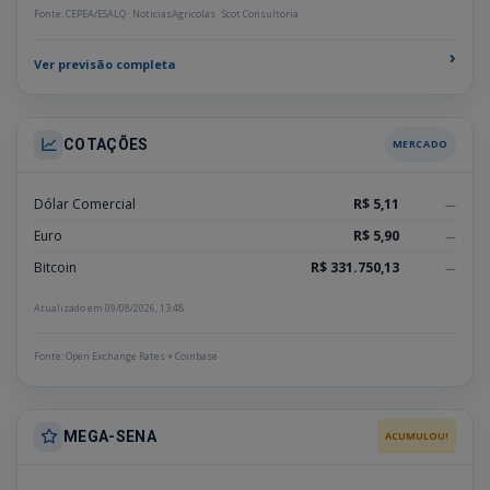
Fonte: CEPEA/ESALQ · NoticiasAgricolas · Scot Consultoria
›
Ver previsão completa
COTAÇÕES
MERCADO
Dólar Comercial
R$ 5,11
—
Euro
R$ 5,90
—
Bitcoin
R$ 331.750,13
—
Atualizado em 09/08/2026, 13:48
Fonte: Open Exchange Rates + Coinbase
MEGA-SENA
ACUMULOU!