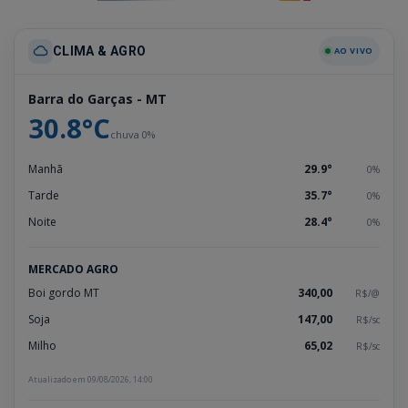
CLIMA & AGRO
AO VIVO
Barra do Garças - MT
30.8°C
chuva 0%
Manhã
29.9°
0%
Tarde
35.7°
0%
Noite
28.4°
0%
MERCADO AGRO
Boi gordo MT
340,00
R$/@
Soja
147,00
R$/sc
Milho
65,02
R$/sc
Atualizado em 09/08/2026, 14:00