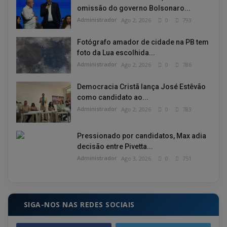
omissão do governo Bolsonaro...
Administrador
Ago 2, 2026
0
793
Fotógrafo amador de cidade na PB tem
foto da Lua escolhida...
Administrador
Ago 2, 2026
0
786
Democracia Cristã lança José Estêvão
como candidato ao...
Administrador
Ago 2, 2026
0
783
Pressionado por candidatos, Max adia
decisão entre Pivetta...
Administrador
Ago 3, 2026
0
751
SIGA-NOS NAS REDES SOCIAIS