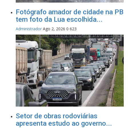
Fotógrafo amador de cidade na PB
tem foto da Lua escolhida...
Administrador
Ago 2, 2026
0
623
Setor de obras rodoviárias
apresenta estudo ao governo...