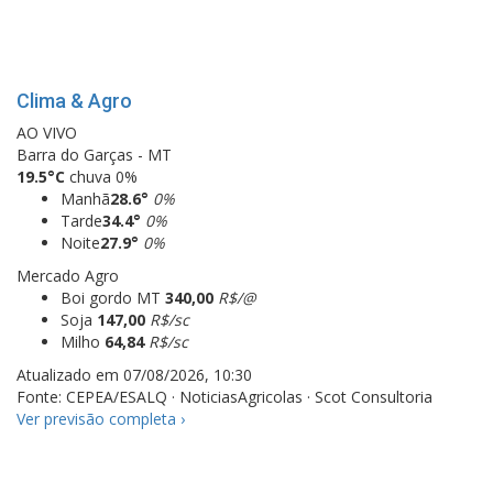
Clima & Agro
AO VIVO
Barra do Garças - MT
19.5°C
chuva 0%
Manhã
28.6°
0%
Tarde
34.4°
0%
Noite
27.9°
0%
Mercado Agro
Boi gordo MT
340,00
R$/@
Soja
147,00
R$/sc
Milho
64,84
R$/sc
Atualizado em 07/08/2026, 10:30
Fonte: CEPEA/ESALQ · NoticiasAgricolas · Scot Consultoria
Ver previsão completa
›