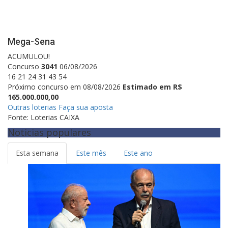
Mega-Sena
ACUMULOU!
Concurso
3041
06/08/2026
16
21
24
31
43
54
Próximo concurso em 08/08/2026
Estimado em R$
165.000.000,00
Outras loterias
Faça sua aposta
Fonte: Loterias CAIXA
Noticias populares
Esta semana
Este mês
Este ano