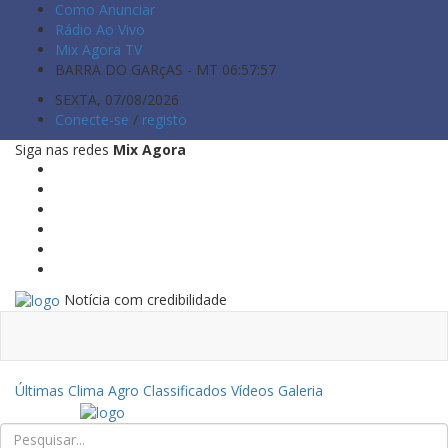
Como Anunciar
Rádio Ao Vivo
Mix Agora TV
BARRA DO GARçAS - MT
06:57:58
SEXTA, 07/08/2026
Conecte-se
/
registo
Siga nas redes
Mix Agora
Notícia com credibilidade
Últimas
Clima
Agro
Classificados
Vídeos
Galeria