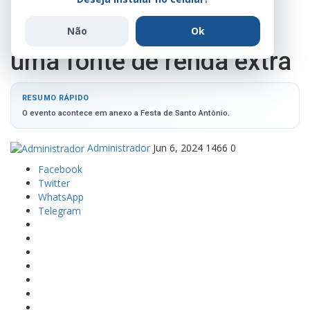
de Barra do Garças
encontraram na cultura
Não
Ok
uma fonte de renda extra
RESUMO RÁPIDO
O evento acontece em anexo a Festa de Santo Antônio.
Administrador
Jun 6, 2024
1466
0
Facebook
Twitter
WhatsApp
Telegram