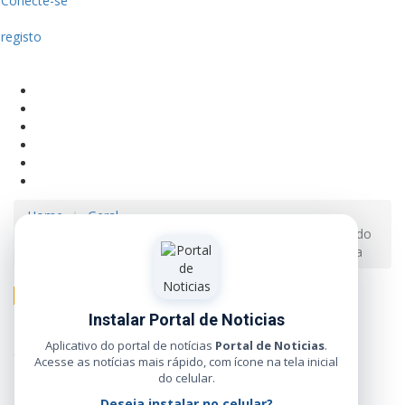
Conecte-se
registo
Home
Geral
Artesãs que estão expondo na VI Expoarte de Barra do
Garças encontraram na cultura uma fonte de renda extra
Geral
Instalar Portal de Noticias
Artesãs que estão
Aplicativo do portal de notícias
Portal de Noticias
.
Acesse as notícias mais rápido, com ícone na tela inicial
expondo na VI Expoarte
do celular.
Deseja instalar no celular?