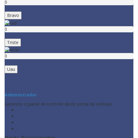
0
Bravo
0
Triste
0
Uau
Administrador
Gerencio o painel de controle deste portal de notícias!
Posts Relacionados