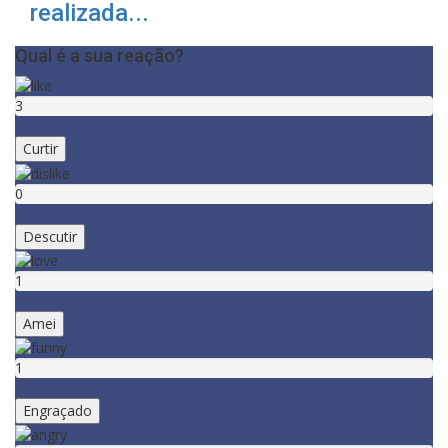
realizada...
Qual é a sua reação?
3
Curtir
0
Descutir
1
Amei
1
Engraçado