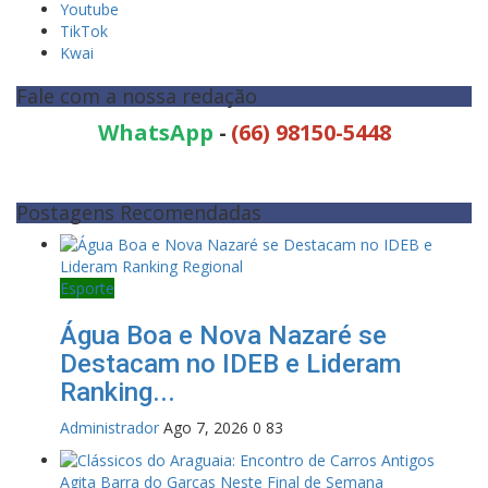
Youtube
TikTok
Kwai
Fale com a nossa redação
WhatsApp
-
(66) 98150-5448
Postagens Recomendadas
Esporte
Água Boa e Nova Nazaré se
Destacam no IDEB e Lideram
Ranking...
Administrador
Ago 7, 2026
0
83