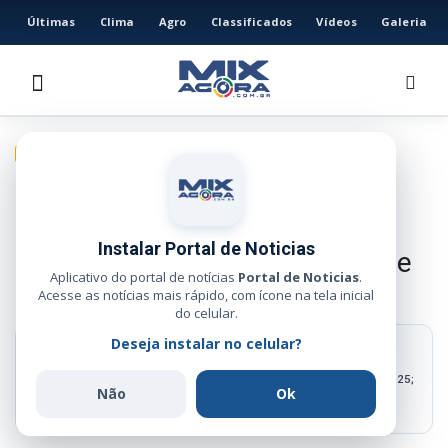
Últimas
Clima
Agro
Classificados
Vídeos
Galeria
HOME
ÚLTIMAS
CLIMA
GERAL
AGRO
Com tarifas menores nos EUA,
CLASSIFICADOS
Famato prevê ampliar
VÍDEOS
Instalar Portal de Noticias
exportações de carne bovina de
GALERIA
Aplicativo do portal de notícias
Portal de Noticias
.
Mato Grosso
Acesse as notícias mais rápido, com ícone na tela inicial
ESPORTE
do celular.
Deseja instalar no celular?
POLÍCIA
RESUMO RÁPIDO
Mato Grosso segue líder na pecuária e amplia confinamento em 2025;
POLÍTICA
Não
Ok
para a Famato, a decisão dá ganho de competitividade e
previsibilidade.
MUSICA