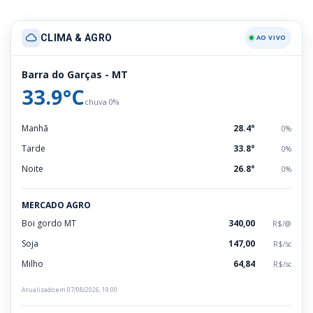
CLIMA & AGRO
AO VIVO
Barra do Garças - MT
33.9°C
chuva 0%
Manhã
28.4°
0%
Tarde
33.8°
0%
Noite
26.8°
0%
MERCADO AGRO
Boi gordo MT
340,00
R$/@
Soja
147,00
R$/sc
Milho
64,84
R$/sc
Atualizado em 07/08/2026, 19:00