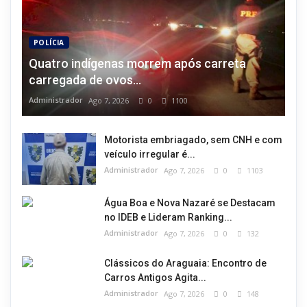
POLÍCIA
Quatro indígenas morrem após carreta
carregada de ovos...
Administrador
Ago 7, 2026
0
1100
Motorista embriagado, sem CNH e com
veículo irregular é...
Administrador
Ago 7, 2026
0
1103
Água Boa e Nova Nazaré se Destacam
no IDEB e Lideram Ranking...
Administrador
Ago 7, 2026
0
132
Clássicos do Araguaia: Encontro de
Carros Antigos Agita...
Administrador
Ago 7, 2026
0
148