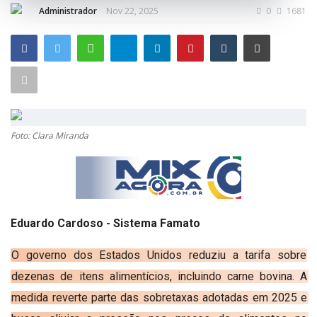
Administrador
Nov 22, 2025
0
1681
GERAL
SAÚDE
CIDADE
MEIO AMBIENTE
COMO ANUNCIAR
Foto: Clara Miranda
EDUCAÇÃO
RÁDIO AO VIVO
QUEM SOMOS
Eduardo Cardoso - Sistema Famato
CONTATO
O governo dos Estados Unidos reduziu a tarifa sobre
MIX AGORA TV
dezenas de itens alimentícios, incluindo carne bovina. A
CONECTE-SE
medida reverte parte das sobretaxas adotadas em 2025 e