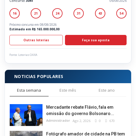
Concurso
3041
06/08/2026
16
21
24
31
43
54
Próximo concurso em 08/08/2026
Estimado em R$ 165.000.000,00
Outras loterias
Faça sua aposta
Fonte: Loterias CAIXA
NOTICIAS POPULARES
Esta semana
Este mês
Este ano
Mercadante rebate Flávio, fala em
omissão do governo Bolsonaro...
Administrador
Ago 2, 2026
0
670
Fotógrafo amador de cidade na PB tem