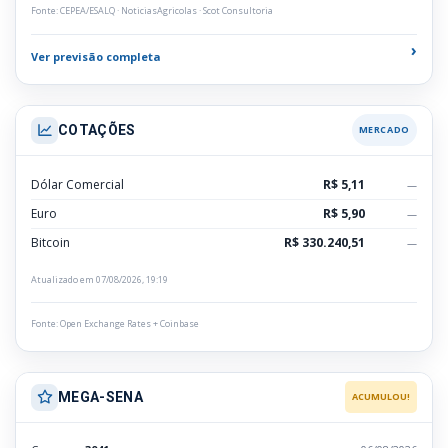
Fonte: CEPEA/ESALQ · NoticiasAgricolas · Scot Consultoria
›
Ver previsão completa
COTAÇÕES
MERCADO
Dólar Comercial
R$ 5,11
—
Euro
R$ 5,90
—
Bitcoin
R$ 330.240,51
—
Atualizado em 07/08/2026, 19:19
Fonte: Open Exchange Rates + Coinbase
MEGA-SENA
ACUMULOU!