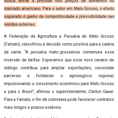
REGISTO
busca aliviar a pressão nos preços de alimentos no
mercado americano. Para o setor em Mato Grosso, o efeito
esperado é ganho de competitividade e previsibilidade nas
vendas externas.
A Federação da Agricultura e Pecuária de Mato Grosso
(Famato) classificou a decisão como positiva para a cadeia
da carne. “A pecuária mato-grossense comemora essa
reversão de tarifas. Esperamos que esse novo cenário de
diálogo contribua para ampliar exportações, consolidar
parcerias e fortalecer o agronegócio regional,
impulsionando o crescimento econômico para Mato Grosso
e para o Brasil”, afirmou o superintendente, Cleiton Gauer.
Para a Famato, o fim da sobretaxa pode favorecer contratos
mais longos e prazos estáveis.