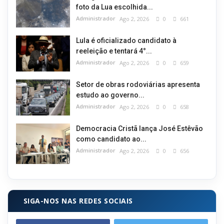
foto da Lua escolhida...
Administrador
Ago 2, 2026
0
661
Lula é oficializado candidato à
reeleição e tentará 4°...
Administrador
Ago 2, 2026
0
659
Setor de obras rodoviárias apresenta
estudo ao governo...
Administrador
Ago 2, 2026
0
658
Democracia Cristã lança José Estêvão
como candidato ao...
Administrador
Ago 2, 2026
0
656
SIGA-NOS NAS REDES SOCIAIS