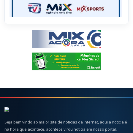
Seja bem vindo ao maior site de noticias da internet, aqui a noticia é
na hora que acontece, acontece virou noticia em nosso portal,