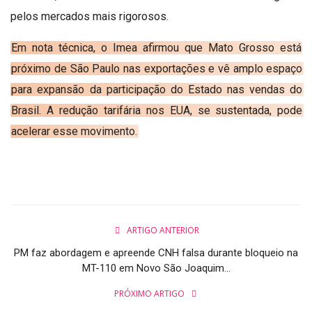
pelos mercados mais rigorosos.
Em nota técnica, o Imea afirmou que Mato Grosso está
próximo de São Paulo nas exportações e vê amplo espaço
para expansão da participação do Estado nas vendas do
Brasil. A redução tarifária nos EUA, se sustentada, pode
acelerar esse movimento.
ARTIGO ANTERIOR
PM faz abordagem e apreende CNH falsa durante bloqueio na
MT-110 em Novo São Joaquim...
PRÓXIMO ARTIGO