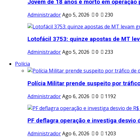
Jovem de 18 anos é morto em operação pol
Administrador
Ago 5, 2026
0
230
Lotofácil 3753: quinze apostas de MT lev
Administrador
Ago 5, 2026
0
233
Polícia
Polícia Militar prende suspeito por tráfico
Administrador
Ago 6, 2026
0
1192
PF deflagra operação e investiga desvio d
Administrador
Ago 6, 2026
0
1203