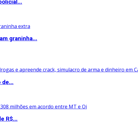
icial...
am graninha...
 de...
e R$...