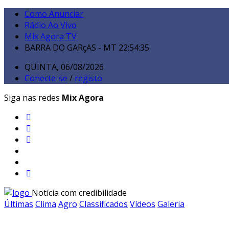
Como Anunciar
Rádio Ao Vivo
Mix Agora TV
BARRA DO GARçAS - MT
22:54:36
QUINTA, 06/08/2026
Conecte-se
/
registo
Siga nas redes
Mix Agora
Notícia com credibilidade
Últimas
Clima
Agro
Classificados
Vídeos
Galeria