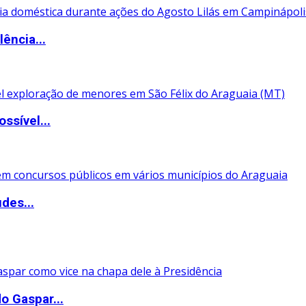
lência...
ssível...
des...
o Gaspar...