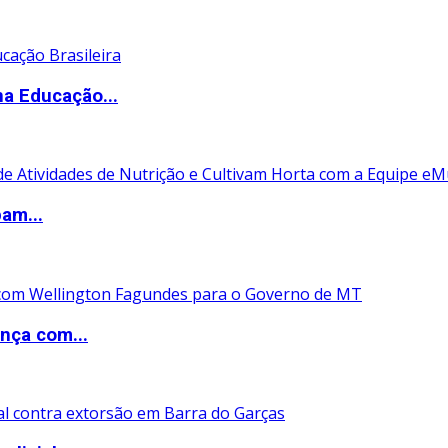
na Educação...
pam...
nça com...