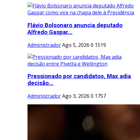
Flávio Bolsonaro anuncia deputado
Alfredo Gaspar...
Administrador
Ago 5, 2026
0
1519
Pressionado por candidatos, Max adia
decisão...
Administrador
Ago 3, 2026
0
1757