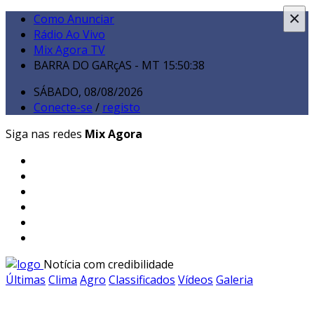
×
Como Anunciar
Rádio Ao Vivo
Mix Agora TV
BARRA DO GARçAS - MT
15:50:40
SÁBADO, 08/08/2026
Conecte-se
/
registo
Siga nas redes
Mix Agora
Notícia com credibilidade
Últimas
Clima
Agro
Classificados
Vídeos
Galeria