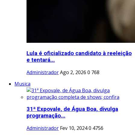
Lula é oficializado candidato à reeleição
e tentará...
Administrador
Ago 2, 2026
0
768
Musica
31ª Expovale, de Água Boa, divulga
programação...
Administrador
Fev 10, 2024
0
4756