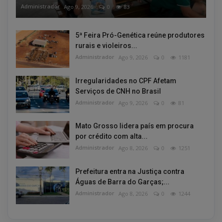
Administrador
Ago 9, 2026
0
83
5ª Feira Pró-Genética reúne produtores
rurais e violeiros...
Administrador
Ago 9, 2026
0
1181
Irregularidades no CPF Afetam
Serviços de CNH no Brasil
Administrador
Ago 9, 2026
0
81
Mato Grosso lidera país em procura
por crédito com alta...
Administrador
Ago 8, 2026
0
1251
Prefeitura entra na Justiça contra
Águas de Barra do Garças;...
Administrador
Ago 8, 2026
0
1244