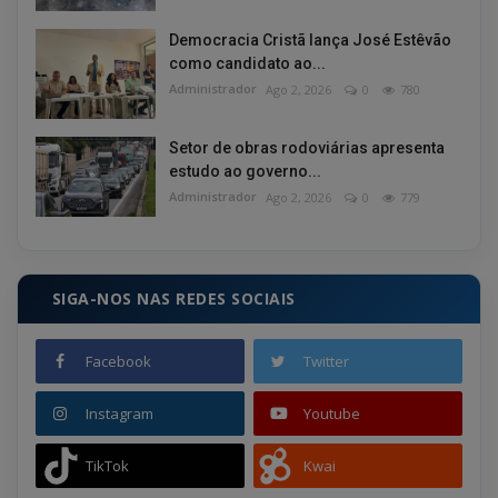
Democracia Cristã lança José Estêvão
como candidato ao...
Administrador
Ago 2, 2026
0
780
Setor de obras rodoviárias apresenta
estudo ao governo...
Administrador
Ago 2, 2026
0
779
SIGA-NOS NAS REDES SOCIAIS
Facebook
Twitter
Instagram
Youtube
TikTok
Kwai