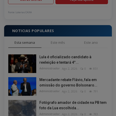
Fonte: Loterias CAIXA
NOTICIAS POPULARES
Esta semana
Este mês
Este ano
Lula é oficializado candidato à
reeleição e tentará 4°...
Administrador
Ago 2, 2026
0
851
Mercadante rebate Flávio, fala em
omissão do governo Bolsonaro...
Administrador
Ago 2, 2026
0
791
Fotógrafo amador de cidade na PB tem
foto da Lua escolhida...
Administrador
Ago 2, 2026
0
783