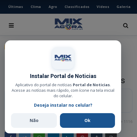
Últimas
Clima
Agro
Classificados
Vídeos
Galeria
HOME
ÚLTIMAS
CLIMA
GERAL
AGRO
Regional da Sema de Barra do
CLASSIFICADOS
Garças é a 3ª do Estado em
VÍDEOS
Instalar Portal de Noticias
eficiência e emissão de licenças
GALERIA
Aplicativo do portal de notícias
Portal de Noticias
.
Acesse as notícias mais rápido, com ícone na tela inicial
ESPORTE
do celular.
RESUMO RÁPIDO
Deseja instalar no celular?
Um excelente resultado para região de Barra do Garças.
POLÍCIA
POLÍTICA
Não
Ok
Administrador
Ago 20, 2024
0
1116
MUSICA