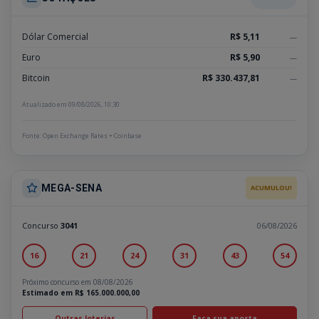
Dólar Comercial
R$ 5,11
—
Euro
R$ 5,90
—
Bitcoin
R$ 330.437,81
—
Atualizado em 09/08/2026, 10:30
Fonte: Open Exchange Rates + Coinbase
MEGA-SENA
ACUMULOU!
Concurso
3041
06/08/2026
16
21
24
31
43
54
Próximo concurso em 08/08/2026
Estimado em R$ 165.000.000,00
Outras loterias
Faça sua aposta