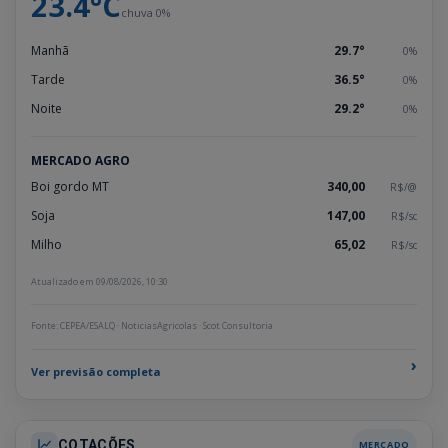
23.4°C
chuva 0%
Manhã
29.7°
0%
Tarde
36.5°
0%
Noite
29.2°
0%
MERCADO AGRO
Boi gordo MT
340,00
R$/@
Soja
147,00
R$/sc
Milho
65,02
R$/sc
Atualizado em 09/08/2026, 10:30
Fonte: CEPEA/ESALQ · NoticiasAgricolas · Scot Consultoria
›
Ver previsão completa
COTAÇÕES
MERCADO