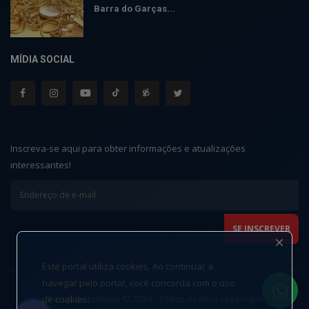
Barra do Garças...
MÍDIA SOCIAL
Inscreva-se aqui para obter informações e atualizações
interessantes!
Este portal utiliza cookies. Ao continuar a
navegar pelo portal, você concorda com o uso
Portal de notícias © 2024 - Todos direitos reservados.
de cookies.