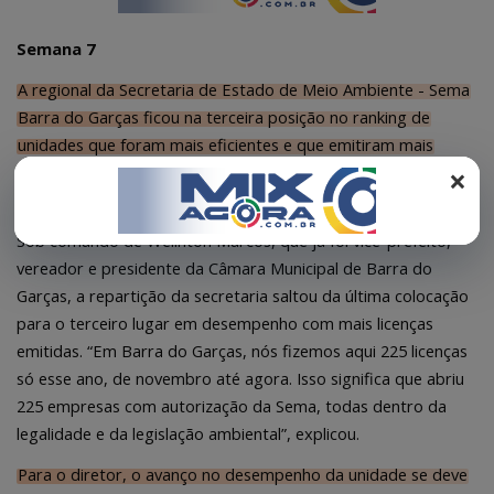
REGISTO
Semana 7
A regional da Secretaria de Estado de Meio Ambiente - Sema
Barra do Garças ficou na terceira posição no ranking de
unidades que foram mais eficientes e que emitiram mais
×
licenças ambientais. A seção atende 18 municípios do Vale do
Araguaia.
Sob comando de Welinton Marcos, que já foi vice-prefeito,
vereador e presidente da Câmara Municipal de Barra do
Garças, a repartição da secretaria saltou da última colocação
para o terceiro lugar em desempenho com mais licenças
emitidas. “Em Barra do Garças, nós fizemos aqui 225 licenças
só esse ano, de novembro até agora. Isso significa que abriu
225 empresas com autorização da Sema, todas dentro da
legalidade e da legislação ambiental”, explicou.
Para o diretor, o avanço no desempenho da unidade se deve