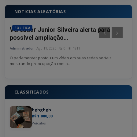
NOTICIAS ALEATÓRIAS
POLÍTICA
PO
idas
Vereador Junior Silveira alerta para
Hom
possível ampliação...
ope
Administrador
Ago 11, 2025
0
1811
Admin
do
O parlamentar postou um vídeo em suas redes sociais
mostrando preocupação com o...
CLASSIFICADOS
hghghgh
R$ 1.000,00
Veículos