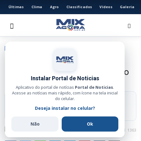
Últimas
Clima
Agro
Classificados
Vídeos
Galeria
HOME
ÚLTIMAS
CLIMA
POLÍTICA
AGRO
Lula e Flávio Bolsonaro
CLASSIFICADOS
participam de eventos em Mato
VÍDEOS
Instalar Portal de Noticias
Grosso no mesmo dia
GALERIA
Aplicativo do portal de notícias
Portal de Noticias
.
Acesse as notícias mais rápido, com ícone na tela inicial
ESPORTE
do celular.
RESUMO RÁPIDO
Deseja instalar no celular?
Principais candidatos da corrida presidencial cumprem agenda no
POLÍCIA
próximo dia 20
POLÍTICA
Não
Ok
Administrador
Jun 14, 2026
0
1363
MUSICA