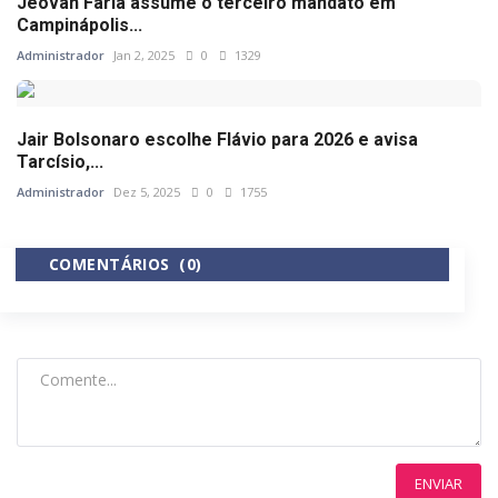
Jeovan Faria assume o terceiro mandato em
Campinápolis...
Administrador
Jan 2, 2025
0
1329
Jair Bolsonaro escolhe Flávio para 2026 e avisa
Tarcísio,...
Administrador
Dez 5, 2025
0
1755
COMENTÁRIOS (0)
COMENTÁRIOS DO FACEBOOK
ENVIAR