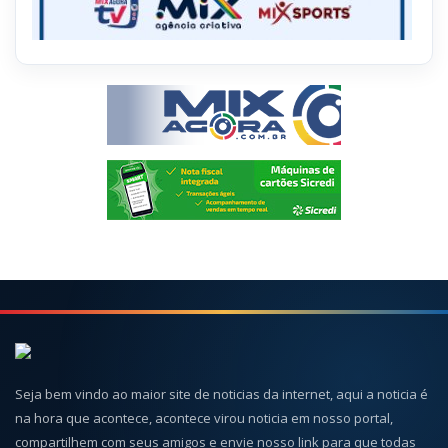
Seja bem vindo ao maior site de noticias da internet, aqui a noticia é
na hora que acontece, acontece virou noticia em nosso portal,
compartilhem com seus amigos e envie nosso link para que todas