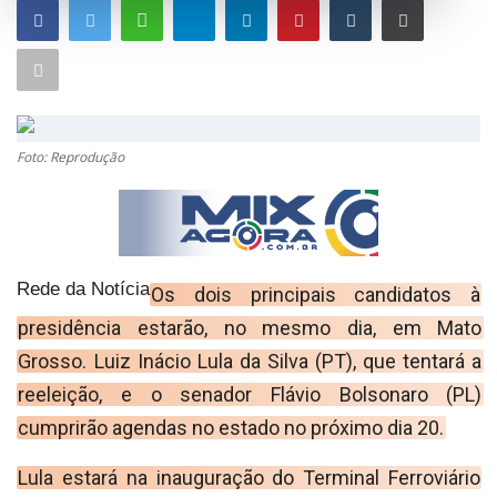
GERAL
SAÚDE
CIDADE
MEIO AMBIENTE
Foto: Reprodução
COMO ANUNCIAR
EDUCAÇÃO
RÁDIO AO VIVO
Rede da Notícia
Os dois principais candidatos à
QUEM SOMOS
presidência estarão, no mesmo dia, em Mato
Grosso. Luiz Inácio Lula da Silva (PT), que tentará a
CONTATO
reeleição, e o senador Flávio Bolsonaro (PL)
MIX AGORA TV
cumprirão agendas no estado no próximo dia 20.
CONECTE-SE
Lula estará na inauguração do Terminal Ferroviário