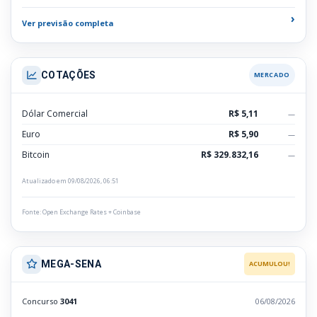
›
Ver previsão completa
COTAÇÕES
MERCADO
Dólar Comercial
R$ 5,11
—
Euro
R$ 5,90
—
Bitcoin
R$ 329.832,16
—
Atualizado em 09/08/2026, 06:51
Fonte: Open Exchange Rates + Coinbase
MEGA-SENA
ACUMULOU!
Concurso
3041
06/08/2026