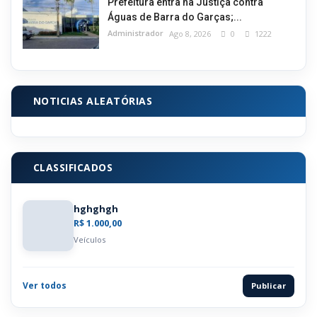
Prefeitura entra na Justiça contra
Águas de Barra do Garças;...
Administrador
Ago 8, 2026
0
1222
NOTICIAS ALEATÓRIAS
CLASSIFICADOS
hghghgh
R$ 1.000,00
Veículos
Ver todos
Publicar