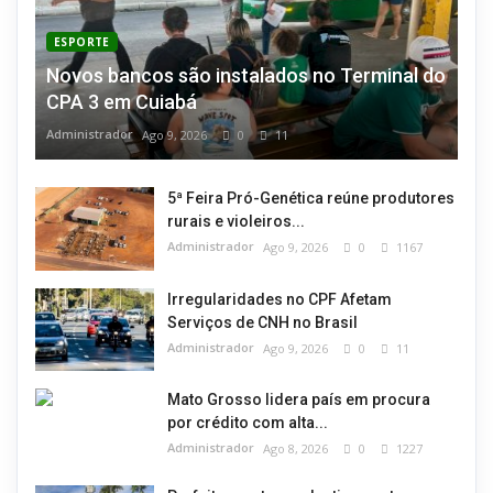
ESPORTE
Novos bancos são instalados no Terminal do
CPA 3 em Cuiabá
Administrador
Ago 9, 2026
0
11
5ª Feira Pró-Genética reúne produtores
rurais e violeiros...
Administrador
Ago 9, 2026
0
1167
Irregularidades no CPF Afetam
Serviços de CNH no Brasil
Administrador
Ago 9, 2026
0
11
Mato Grosso lidera país em procura
por crédito com alta...
Administrador
Ago 8, 2026
0
1227