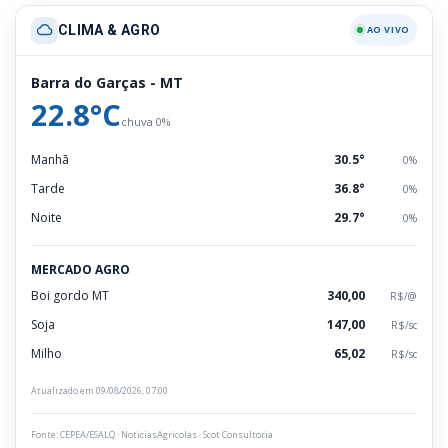
CLIMA & AGRO
AO VIVO
Barra do Garças - MT
22.8°C
chuva 0%
Manhã
30.5°
0%
Tarde
36.8°
0%
Noite
29.7°
0%
MERCADO AGRO
Boi gordo MT
340,00
R$/@
Soja
147,00
R$/sc
Milho
65,02
R$/sc
Atualizado em 09/08/2026, 07:00
Fonte: CEPEA/ESALQ · NoticiasAgricolas · Scot Consultoria