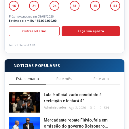
16
21
24
31
43
54
Próximo concurso em 08/08/2026
Estimado em R$ 165.000.000,00
Outras loterias
Faça sua aposta
Fonte: Loterias CAIXA
NOTICIAS POPULARES
Esta semana
Este mês
Este ano
Lula é oficializado candidato à
reeleição e tentará 4°...
Administrador
Ago 2, 2026
0
834
Mercadante rebate Flávio, fala em
omissão do governo Bolsonaro...