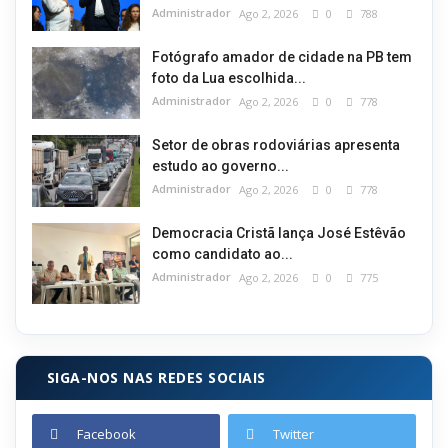
Administrador
Ago 2, 2026
0
788
Fotógrafo amador de cidade na PB tem
foto da Lua escolhida...
Administrador
Ago 2, 2026
0
778
Setor de obras rodoviárias apresenta
estudo ao governo...
Administrador
Ago 2, 2026
0
778
Democracia Cristã lança José Estêvão
como candidato ao...
Administrador
Ago 2, 2026
0
775
SIGA-NOS NAS REDES SOCIAIS
Facebook
Twitter