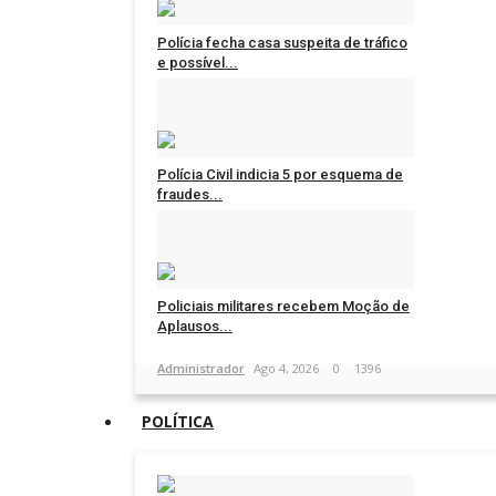
Polícia fecha casa suspeita de tráfico
e possível...
Administrador
Ago 5, 2026
0
1264
Polícia Civil indicia 5 por esquema de
fraudes...
Administrador
Ago 5, 2026
0
1262
Policiais militares recebem Moção de
Aplausos...
Administrador
Ago 4, 2026
0
1396
POLÍTICA