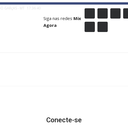
O GARçAS - MT
17:36:41
Siga nas redes
Mix
Agora
Conecte-se