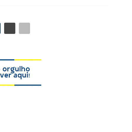
0
1826
É impressionante como o crescimento lá ocorre por
ex-governador de São Paulo e presidente do LIDE –
ngton (EUA).