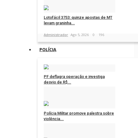
Lotofácil 3753: quinze apostas de MT
levam graninha...
Administrador
Ago 5, 2026
0
196
POLÍCIA
PF deflagra operação e investiga
desvio de R$...
Administrador
Ago 6, 2026
0
1160
Polícia Militar promove palestra sobre
violência...
Administrador
Ago 6, 2026
0
1272