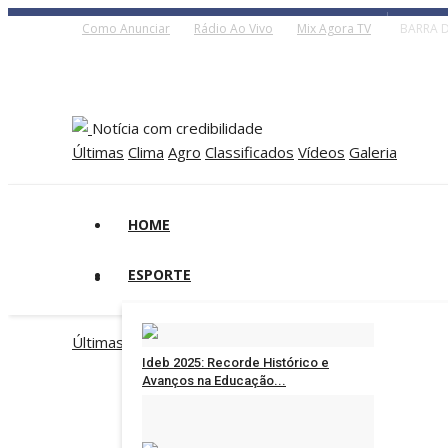
Como Anunciar
Rádio Ao Vivo
Mix Agora TV
BARRA D
Notícia com credibilidade
Últimas
Clima
Agro
Classificados
Vídeos
Galeria
HOME
ESPORTE
Últimas
Clima
Agro
Classificados
Vídeos
Galeria
Ideb 2025: Recorde Histórico e
Avanços na Educação...
Administrador
Ago 6, 2026
0
117