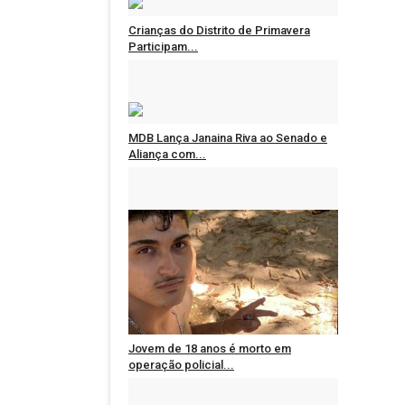
Crianças do Distrito de Primavera
Participam...
Administrador
Ago 6, 2026
0
118
MDB Lança Janaina Riva ao Senado e
Aliança com...
Administrador
Ago 5, 2026
0
214
Jovem de 18 anos é morto em
operação policial...
Administrador
Ago 5, 2026
0
195