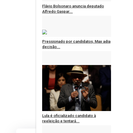
Flávio Bolsonaro anuncia deputado
Alfredo Gaspar...
Administrador
Ago 5, 2026
0
1263
Pressionado por candidatos, Max adia
decisão...
Administrador
Ago 3, 2026
0
1511
Lula é oficializado candidato à
reeleição e tentará...
Administrador
Ago 2, 2026
0
534