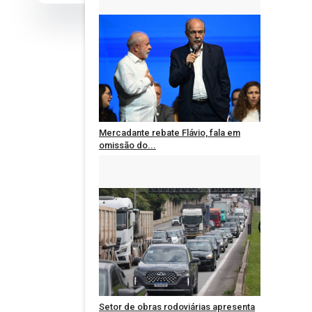
Mercadante rebate Flávio, fala em
omissão do...
Administrador
Ago 2, 2026
0
538
Setor de obras rodoviárias apresenta