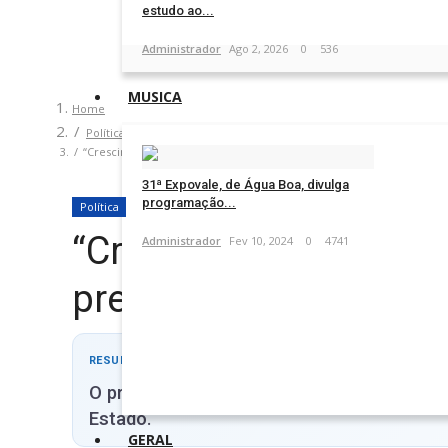
estudo ao...
Administrador
Ago 2, 2026
0
536
MUSICA
Home
Política
“Crescimento em MT ocorre por segundo; é o Brasil que a gente pre
31ª Expovale, de Água Boa, divulga
programação...
Política
“Crescimento em MT oc
Administrador
Fev 10, 2024
0
4741
precisa conhecer”, af
RESUMO RÁPIDO
O presidente do LIDE destacou, durante a
Estado.
GERAL