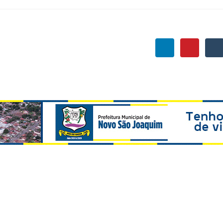
WhatsApp
Telegram
pressionado. Em apenas seis meses, percebi um outro Estado. 
a gente não conhece e precisa conhecer”, afirmou João Doria, 
elopment Forum, realizado nesta segunda-feira (8.9), em Washi