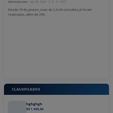
Administrador
Abr 29, 2026
0
1477
Fran
ocorr
Desde 19 de janeiro, mais de 2,6 mil consultas já foram
realizadas, além de 290...
Paulo,
CLASSIFICADOS
hghghgh
R$ 1.000,00