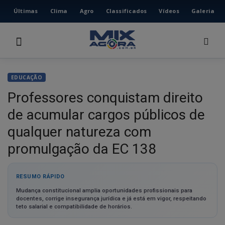
Últimas
Clima
Agro
Classificados
Vídeos
Galeria
HOME
ÚLTIMAS
CLIMA
EDUCAÇÃO
AGRO
Professores conquistam direito
CLASSIFICADOS
de acumular cargos públicos de
VÍDEOS
Instalar Portal de Noticias
qualquer natureza com
GALERIA
Aplicativo do portal de notícias
Portal de Noticias
.
promulgação da EC 138
Acesse as notícias mais rápido, com ícone na tela inicial
ESPORTE
do celular.
Deseja instalar no celular?
POLÍCIA
RESUMO RÁPIDO
Mudança constitucional amplia oportunidades profissionais para
POLÍTICA
Não
Ok
docentes, corrige insegurança jurídica e já está em vigor, respeitando
teto salarial e compatibilidade de horários.
MUSICA