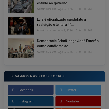
estudo ao governo...
Administrador
Ago 2, 2026
0
767
Lula é oficializado candidato à
reeleição e tentará 4°...
Administrador
Ago 2, 2026
0
767
Democracia Cristã lança José Estêvão
como candidato ao...
Administrador
Ago 2, 2026
0
766
SIGA-NOS NAS REDES SOCIAIS
Facebook
Twitter
Instagram
Youtube