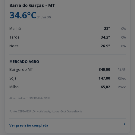
Barra do Garças - MT
34.6°C
chuva 0%
Manhã
28°
0%
Tarde
34.2°
0%
Noite
26.9°
0%
MERCADO AGRO
Boi gordo MT
340,00
R$/@
Soja
147,00
R$/sc
Milho
65,02
R$/sc
Atualizado em 08/08/2026, 18:00
Fonte: CEPEA/ESALQ · NoticiasAgricolas · Scot Consultoria
›
Ver previsão completa