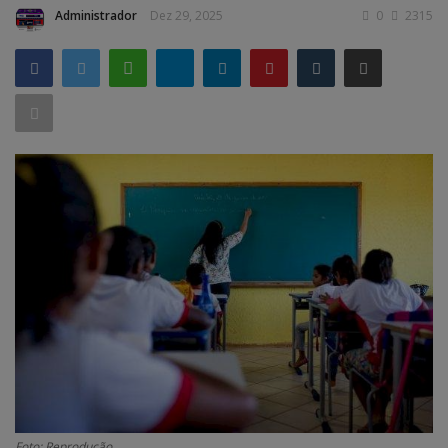
Administrador
Dez 29, 2025
0
2315
GERAL
SAÚDE
CIDADE
MEIO AMBIENTE
COMO ANUNCIAR
EDUCAÇÃO
RÁDIO AO VIVO
QUEM SOMOS
CONTATO
MIX AGORA TV
CONECTE-SE
Foto: Reprodução