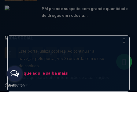
PM prende suspeito com grande quantidade
de drogas em rodovia...
MÍDIA SOCIAL
Este portal utiliza cookies. Ao continuar a
navegar pelo portal, você concorda com o uso
de cookies.
Clique aqui e saiba mais!
Inscreva-se aqui para obter informações e atualizações
interessantes!