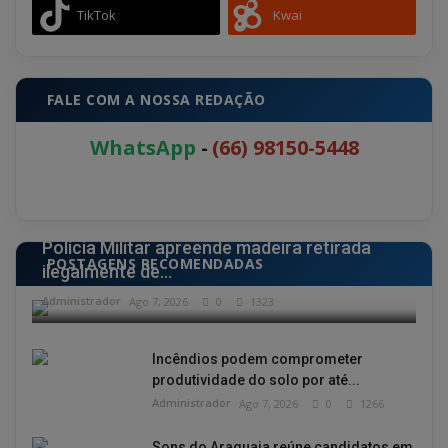
TikTok
Kwai
FALE COM A NOSSA REDAÇÃO
WhatsApp
-
(66) 98150-5448
POLÍCIA
Polícia Militar apreende madeira retirada
POSTAGENS RECOMENDADAS
ilegalmente de...
Administrador
Ago 7, 2026
0
1323
Incêndios podem comprometer
produtividade do solo por até...
Administrador
Ago 7, 2026
0
1266
Sons do Araguaia reúne candidatos em