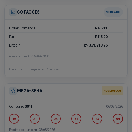
COTAÇÕES
MERCADO
Dólar Comercial
R$ 5,11
—
Euro
R$ 5,90
—
Bitcoin
R$ 331.213,96
—
Atualizado em 08/08/2026, 18:00
Fonte: Open Exchange Rates + Coinbase
MEGA-SENA
ACUMULOU!
Concurso
3041
06/08/2026
16
21
24
31
43
54
Próximo concurso em 08/08/2026