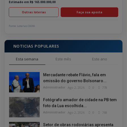
Estimado em R$ 165.000.000,00
Outras loterias
Faça sua aposta
Fonte: Loterias CAIXA
NOTICIAS POPULARES
Esta semana
Este mês
Este ano
Mercadante rebate Flávio, fala em
omissão do governo Bolsonaro...
Administrador
Ago 2, 2026
0
778
Fotógrafo amador de cidade na PB tem
foto da Lua escolhida...
Administrador
Ago 2, 2026
0
768
Setor de obras rodoviárias apresenta