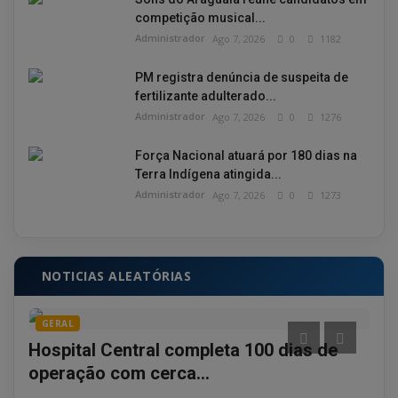
competição musical...
Administrador
Ago 7, 2026
0
1182
PM registra denúncia de suspeita de
fertilizante adulterado...
Administrador
Ago 7, 2026
0
1276
Força Nacional atuará por 180 dias na
Terra Indígena atingida...
Administrador
Ago 7, 2026
0
1273
NOTICIAS ALEATÓRIAS
GERAL
PO
Acu
Hospital Central completa 100 dias de
em 
operação com cerca...
Admin