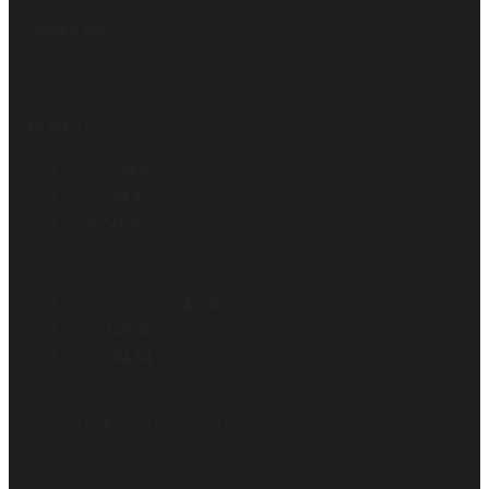
Clima & Agro
AO VIVO
Barra do Garças - MT
19.5°C
chuva 0%
Manhã
28.6°
0%
Tarde
34.4°
0%
Noite
27.9°
0%
Mercado Agro
Boi gordo MT
340,00
R$/@
Soja
147,00
R$/sc
Milho
64,84
R$/sc
Atualizado em 07/08/2026, 10:30
Fonte: CEPEA/ESALQ · NoticiasAgricolas · Scot Consultoria
Ver previsão completa
›