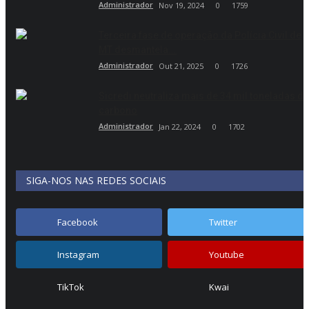
Administrador
Nov 19, 2024
0
1759
Terceira fase de operação da Polícia Civil de
MT desmantela...
Administrador
Out 21, 2025
0
1726
Sicredi neutraliza mais de 34 mil toneladas de
carbono
Administrador
Jan 22, 2024
0
1702
SIGA-NOS NAS REDES SOCIAIS
Facebook
Twitter
Instagram
Youtube
TikTok
Kwai