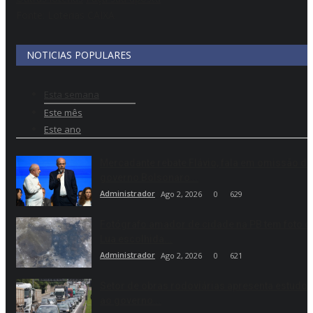
Fonte: Loterias CAIXA
NOTICIAS POPULARES
Esta semana
Este mês
Este ano
Mercadante rebate Flávio, fala em omissão do
governo Bolsonaro...
Administrador
Ago 2, 2026
0
629
Fotógrafo amador de cidade na PB tem foto d
Lua escolhida...
Administrador
Ago 2, 2026
0
621
Setor de obras rodoviárias apresenta estudo
ao governo...