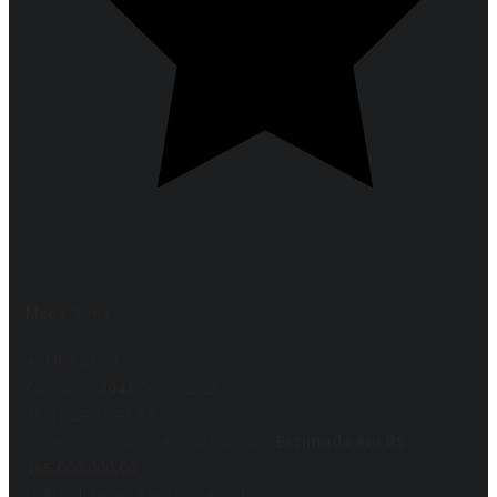
Mega-Sena
ACUMULOU!
Concurso
3041
06/08/2026
16
21
24
31
43
54
Próximo concurso em 08/08/2026
Estimado em R$
165.000.000,00
Outras loterias
Faça sua aposta