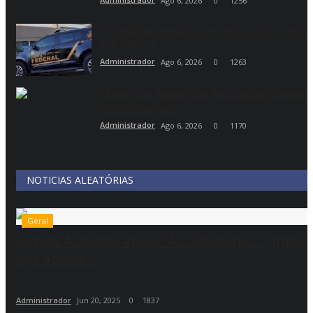
Ago 6, 2026
0
1256
PF deflagra operação e investiga desvio de R$
308 milhões...
Administrador
Ago 6, 2026
0
1263
Minha Casa, Minha Vida: Residencial Carvalho
inicia contagem...
Administrador
Ago 6, 2026
0
1170
NOTICIAS ALEATÓRIAS
Geral
Sicredi Araxingu apoia “As Soberanas”, grupo
que acolhe...
Administrador
Jun 20, 2025
0
1837