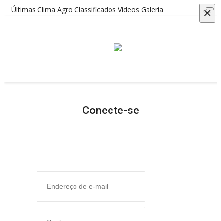
Últimas
Clima
Agro
Classificados
Vídeos
Galeria
×
HOME
ÚLTIMAS
CLIMA
AGRO
CLASSIFICADOS
VÍDEOS
GALERIA
ESPORTE
Conecte-se
POLÍCIA
POLÍTICA
MUSICA
GERAL
SAÚDE
CIDADE
MEIO AMBIENTE
COMO ANUNCIAR
EDUCAÇÃO