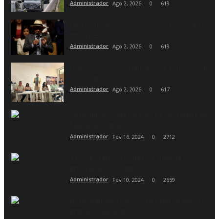
Administrador
Ago 2, 2026
0
619
Lula é oficializado candidato à reeleição e
tentará 4°...
Administrador
Ago 2, 2026
0
619
Democracia Cristã lança José Estêvão como
candidato ao...
Administrador
Ago 2, 2026
0
617
Casal filma cenas de sexo na Secretaria de
Educação e vídeo...
Administrador
Fev 16, 2024
0
2712
31ª Expovale, de Água Boa, divulga
programação completa...
Administrador
Fev 10, 2024
0
2659
Desmatamento cai 55% na Mata Atlântica no
primeiro semestre