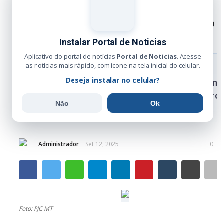
Operação Guardiões 2 cumpre
mandados judiciais na região do
Xingu em MT
Instalar Portal de Noticias
Aplicativo do portal de notícias
Portal de Noticias
. Acesse
as notícias mais rápido, com ícone na tela inicial do celular.
RESUMO RÁPIDO
Deseja instalar no celular?
A Delegacia de Canarana apura crimes ambient
comércio ilegal de arma de fogo, tráfico de dr
Não
Ok
e ameaças contra comunidades locais.
Administrador
Set 12, 2025
0
Foto: PJC MT