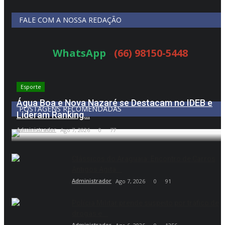
FALE COM A NOSSA REDAÇÃO
WhatsApp
-
(66) 98150-5448
Esporte
Água Boa e Nova Nazaré se Destacam no IDEB e
POSTAGENS RECOMENDADAS
Lideram Ranking...
Administrador
Ago 7, 2026
0
77
Clássicos do Araguaia: Encontro de Carros
Antigos Agita...
Administrador
Ago 7, 2026
0
91
Polícia Militar prende suspeito por tráfico de
drogas e...
Administrador