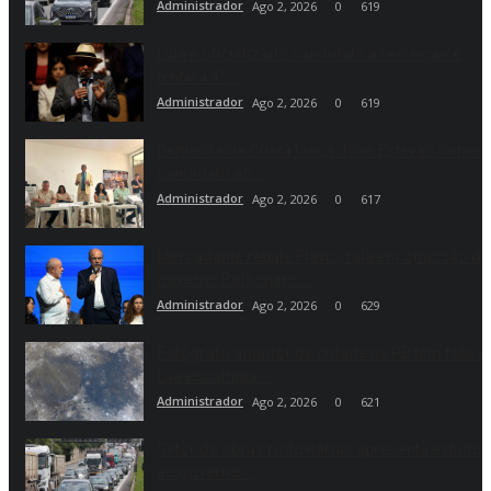
Administrador
Ago 2, 2026
0
619
Lula é oficializado candidato à reeleição e
tentará 4°...
Administrador
Ago 2, 2026
0
619
Democracia Cristã lança José Estêvão como
candidato ao...
Administrador
Ago 2, 2026
0
617
Mercadante rebate Flávio, fala em omissão do
governo Bolsonaro...
Administrador
Ago 2, 2026
0
629
Fotógrafo amador de cidade na PB tem foto d
Lua escolhida...
Administrador
Ago 2, 2026
0
621
Setor de obras rodoviárias apresenta estudo
ao governo...