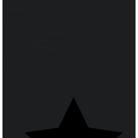
Cotações
MERCADO
Dólar Comercial
R$ 5,11
—
Euro
R$ 5,90
—
Bitcoin
R$ 331.485,32
—
Atualizado em 07/08/2026, 10:30
Fonte: Open Exchange Rates + Coinbase